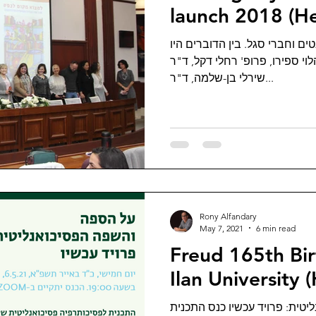
launch 2018 (H
באירוע השתתפו מאות סטודנטים 
פרופ' נחמי באום, פרופ' משה הל
שירלי בן-שלמה, ד"ר...
Rony Alfandary
May 7, 2021
6 min read
Freud 165th Birthday
Ilan University
על הספה והשפה הפסיכואנליטית