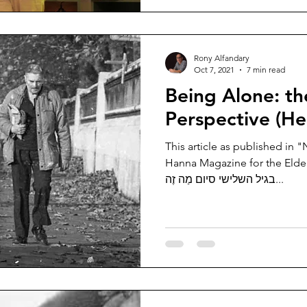
Rony Alfandary
Oct 7, 2021
7 min read
Being Alone: th
Perspective (He
This article as published in "
Hanna Magazine for the Elderly, Oc
בגיל השלישי סיום מַה זֶה...