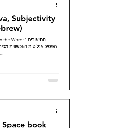
va, Subjectivity
 Self (Hebrew)
 Words" התיאוריה
רה במרכזיות חקר השפה להבנת
האנושית. שושנה פלמן,...
c Space book