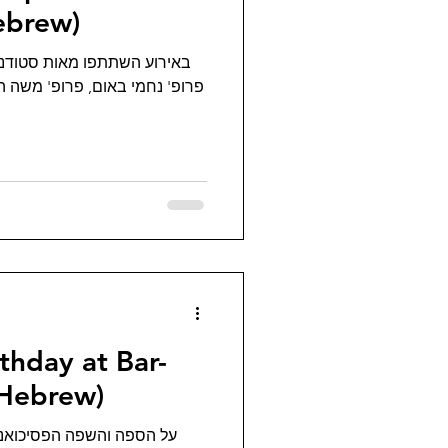
ebrew)
וחברי סגל. בין הדוברים היו
וי ספירו, פרופ' רחלי דקל, ד"ר
 at Bar-
 (Hebrew)
: פרויד עכשיו כנס התכנית