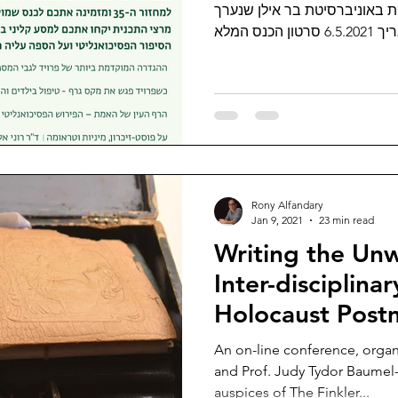
לפסיכותרפיה פסיכואנליטית בא
Rony Alfandary
Jan 9, 2021
23 min read
Writing the Unw
Inter-disciplina
Holocaust Pos
An on-line conference, organ
and Prof. Judy Tydor Baumel-
auspices of The Finkler...