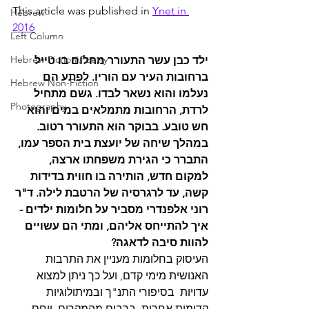
This article was published in 
Ynet in 
Hebrew
2016
Left Column
Hebrew Fiction\Poetry
ילד כבן עשר התעורר מחלום בו טייל 
ברחובות העיר עם הוריו. לפתע הם 
Hebrew Non-Fiction
נעלמו והוא נשאר לבדו. גשם מתחיל 
Photography
לרדת, הרחובות מתמלאים במים והוא 
חש טובע. בבוקר הוא התעורר רטוב. 
במהלך שיחה של יועצת בית הספר עמו, 
התברר כי הגירת משפחתו ארצה, 
למקום חדש, הותירה בו חווית בדידות 
קשה, עד לרגרסיה של הרטבת לילה. ד"ר 
רוני אלפנדרי מסביר על חלומות ילדים - 
איך להתייחס אליהם, ומתי הם עשויים 
להוות סיבה לדאגה?
העיסוק בחלומות מעניין את התרבות 
האנושית מימי קדם, ועל כך ניתן למצוא 
עדויות  בסיפורי התנ"ך ובמיתולוגיות 
קדומות אחרות. ברבים מהמקרים, יוחס 