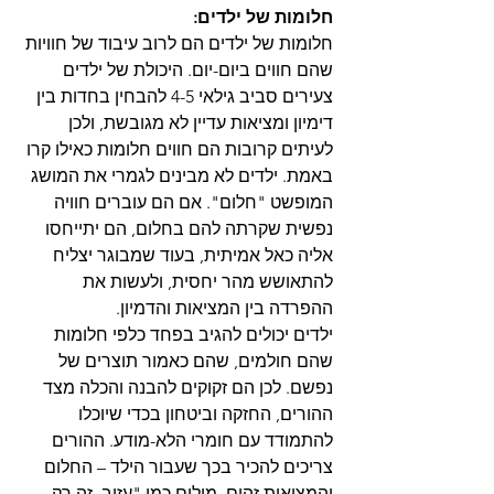
חלומות של ילדים:
חלומות של ילדים הם לרוב עיבוד של חוויות 
שהם חווים ביום-יום. היכולת של ילדים 
צעירים סביב גילאי 4-5 להבחין בחדות בין 
דימיון ומציאות עדיין לא מגובשת, ולכן 
לעיתים קרובות הם חווים חלומות כאילו קרו 
באמת. ילדים לא מבינים לגמרי את המושג 
המופשט "חלום". אם הם עוברים חוויה 
נפשית שקרתה להם בחלום, הם יתייחסו 
אליה כאל אמיתית, בעוד שמבוגר יצליח 
להתאושש מהר יחסית, ולעשות את 
ההפרדה בין המציאות והדמיון.
ילדים יכולים להגיב בפחד כלפי חלומות 
שהם חולמים, שהם כאמור תוצרים של 
נפשם. לכן הם זקוקים להבנה והכלה מצד 
ההורים, החזקה וביטחון בכדי שיוכלו 
להתמודד עם חומרי הלא-מודע. ההורים 
צריכים להכיר בכך שעבור הילד – החלום 
והמציאות זהים. מילים כמו "עזוב, זה רק 