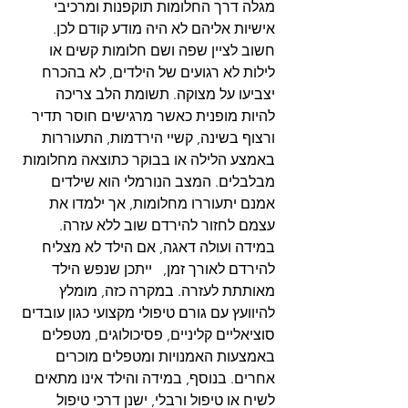
מגלה דרך החלומות תוקפנות ומרכיבי 
אישיות אליהם לא היה מודע קודם לכן. 
חשוב לציין שפה ושם חלומות קשים או 
לילות לא רגועים של הילדים, לא בהכרח 
יצביעו על מצוקה. תשומת הלב צריכה 
להיות מופנית כאשר מרגישים חוסר תדיר 
ורצוף בשינה, קשיי הירדמות, התעוררות 
באמצע הלילה או בבוקר כתוצאה מחלומות 
מבלבלים. המצב הנורמלי הוא שילדים 
אמנם יתעוררו מחלומות, אך ילמדו את 
עצמם לחזור להירדם שוב ללא עזרה. 
במידה ועולה דאגה, אם הילד לא מצליח 
להירדם לאורך זמן,   ייתכן שנפש הילד 
מאותתת לעזרה. במקרה כזה, מומלץ 
להיוועץ עם גורם טיפולי מקצועי כגון עובדים 
סוציאליים קליניים, פסיכולוגים, מטפלים 
באמצעות האמנויות ומטפלים מוכרים 
אחרים. בנוסף, במידה והילד אינו מתאים 
לשיח או טיפול ורבלי, ישנן דרכי טיפול 