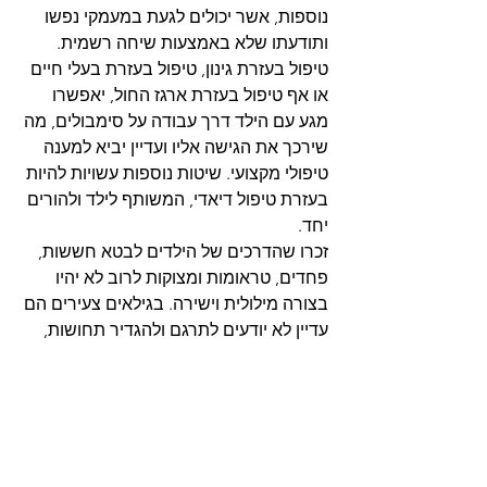
נוספות, אשר יכולים לגעת במעמקי נפשו 
ותודעתו שלא באמצעות שיחה רשמית. 
טיפול בעזרת גינון, טיפול בעזרת בעלי חיים 
או אף טיפול בעזרת ארגז החול, יאפשרו 
מגע עם הילד דרך עבודה על סימבולים, מה 
שירכך את הגישה אליו ועדיין יביא למענה 
טיפולי מקצועי. שיטות נוספות עשויות להיות 
בעזרת טיפול דיאדי, המשותף לילד ולהורים 
יחד. 
זכרו שהדרכים של הילדים לבטא חששות, 
פחדים, טראומות ומצוקות לרוב לא יהיו 
בצורה מילולית וישירה. בגילאים צעירים הם 
עדיין לא יודעים לתרגם ולהגדיר תחושות, 
ובטח שלא לבטא אותן באופן ברור. חלומות 
הם אחד מתמרורי האזהרה שהנפש מניחה 
לפנינו, ועלינו לתת להם את תשומת הלב 
הראויה.