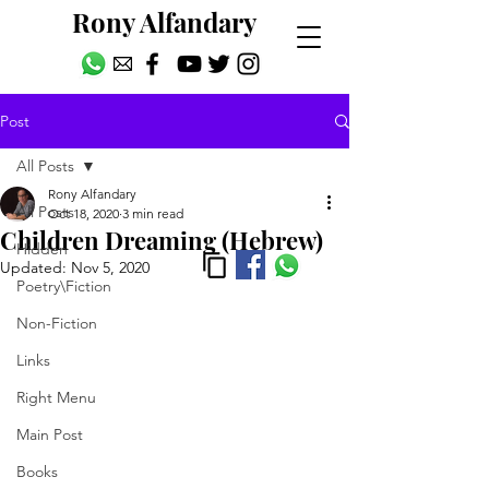
Rony Alfandary
Post
All Posts
Rony Alfandary
All Posts
Oct 18, 2020
3 min read
Children Dreaming (Hebrew)
Hidden
Updated:
Nov 5, 2020
Poetry\Fiction
Non-Fiction
Links
Right Menu
Main Post
Books