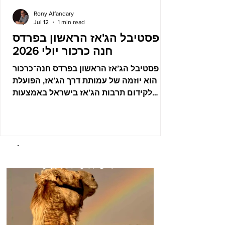
Rony Alfandary
Jul 12
1 min read
פסטיבל הג'אז הראשון בפרדס
חנה כרכור יולי 2026
פסטיבל הג’אז הראשון בפרדס חנה־כרכור
הוא יוזמה של עמותת דרך הג’אז, הפועלת
לקידום תרבות הג’אז בישראל באמצעות
קהילה, מצוינות אמנותית וחינוך. הסיפור
התחיל לפני כמה שנים, כאשר אלון ועדי שטרן
עברו עם שני בניהם להתגורר בפרדס
חנה־כרכור. זמן קצר לאחר מכן נחשפו
לפסטיבל “דרך הנדיב”, פתחו את ביתם
GALLERY
SNAPSHOT
לאירוח מופעי ג’אז ובהמשך הצטרפו לצוות
התכנון וההפקה של הפסטיבל. המפגש עם
הקהל הוכיח להם שבאזור קיימת קהילה של
תושבות ותושבים הצמאה למוסיקה חיה
ואיכותית. מפיקי הפסטיבל ביקשו ממני לתעד