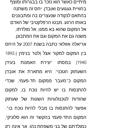
מיתיים כאשר הוא נזכר בו בבגרותו ומוצף 
בחוויית געגועים ואובדן. יחס זה משתנה 
בהתאם לנקודה שנעצרים בה ומתבוננים 
באותו הרגע. מבטו הרפלקטיבי של האדם 
אל המקום שהוא בא ממנו, אל מולדתו, 
משנה גם את המקום וגם את המתבונן.
אריאלה אזולאי כתבה בשנת 2007 על היחס 
בין המקום למקור אצל וַלטר בנימין (1892-
1940) במסתו 'יצירת האמנות בעידן 
השעתוק הטכני'. היא מתארת את אובדן 
המקום כ"מעבר ממקום חד-פעמי, שכדי 
להתנסות בו יש להיות נוכח בו, למקום 
שהודות לטכנולוגיות השונות של שעתוק 
אפשר להתנסות בו מבלי להיות נוכח בו". 
המקום החד-פעמי בהקשר זה הוא סלוניקי, 
כמולדתם של בני משפחת כהן, אך אינה רק 