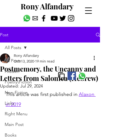
Rony Alfandary
Post
All Posts
Rony Alfandary
All Posts
Oct 13, 2020
19 min read
Postmemory, the Uncanny and
Hidden
Letters from Salonica (Hebrew)
Poetry\Fiction
Updated:
Jul 29, 2024
Non-Fiction
This article was first published in 
Alaxon 
Links
in 2019
Right Menu
Main Post
Books