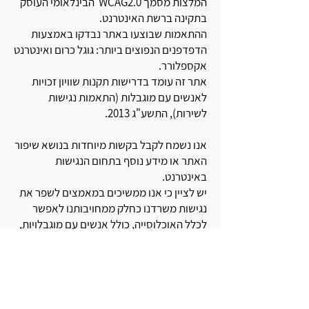
המלצות מסמך WCAG2.0 הבינלאומי העוסק
בתקינה ברשת האינטרנט.
ההתאמות שבוצעו באתר נבדקו באמצעות
הדפדפנים הנפוצים ביותר: גוגל כרום ואינטרנט
אקספלורר.
אתר זה עומד בדרישות תקנות שוויון זכויות
לאנשים עם מוגבלות (התאמות נגישות
לשירות), התשע"ג 2013.
אנו נשמח לקבל בקשות מיוחדות בנושא שיפור
האתר או מידע נוסף בתחום הנגישות
באינטרנט.
יש לציין כי אנו ממשיכים במאמצים לשפר את
נגישות משרדנו כחלק ממחויבותנו לאפשר
לכלל האוכלוסייה, כולל אנשים עם מוגבלויות,
לקבל את השרות הנגיש ביותר.
לבירורים נוספים בנושא נגישות אתר
האינטרנט, אתם מוזמנים לפנות אלינו
באמצעים הבאים: