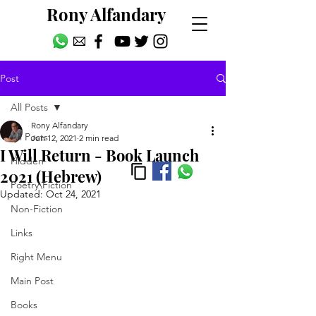
Rony Alfandary
Post
All Posts
Rony Alfandary
All Posts
Jun 12, 2021
2 min read
I Will Return - Book Launch
Hidden
2021 (Hebrew)
Poetry\Fiction
Updated:
Oct 24, 2021
Non-Fiction
Links
Right Menu
Main Post
Books