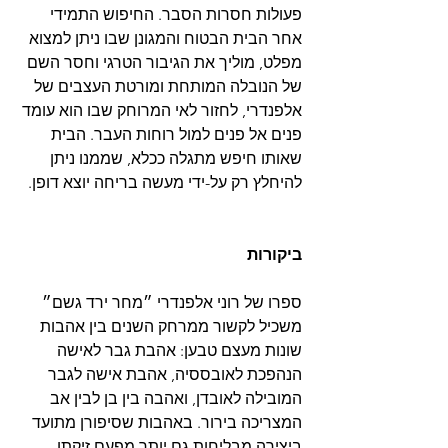
פעולות חסרות הסבר. החיפוש התמידי 
אחר הבית הבטוח והמגונן שבו ניתן למצוא 
מפלט, מוליך את הגיבור הטרגי וחסר השם 
של הנובלה המותחת ומורטת העצבים של 
אלפנדרי, לחזור לאי המרוחק שבו הוא עומד 
פנים אל פנים למול רוחות העבר. הבית 
שאותו חיפש מתגלה ככלא, שממנו ניתן 
להיחלץ רק על-ידי מעשה בריחה יוצא דופן. 
ביקורות
ספרו של רוני אלפנדרי ״מחר ירד גשם״ 
משכיל לקשור ממרחק השנים בין אהבות 
שונות מעצם טבען: אהבת גבר לאישה 
הנהפכת לאובססיה, אהבת אישה לגבר 
המובילה לאובדן, ואהבה בין בן לבין אב 
המצריכה בירור. באהבות שסיפורן מתועד 
ביצירה מבליחות גם יותר מפעם זיקתו 