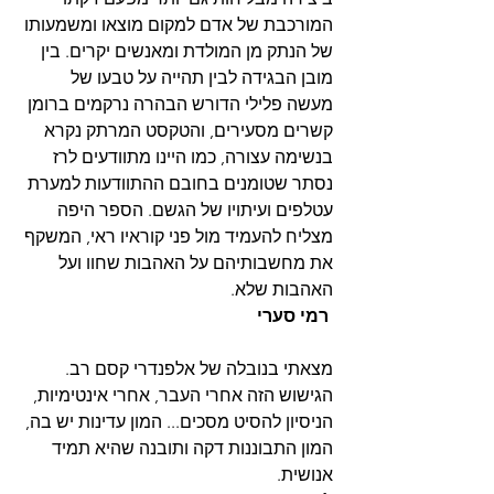
המורכבת של אדם למקום מוצאו ומשמעותו 
של הנתק מן המולדת ומאנשים יקרים. בין 
מובן הבגידה לבין תהייה על טבעו של 
מעשה פלילי הדורש הבהרה נרקמים ברומן 
קשרים מסעירים, והטקסט המרתק נקרא 
בנשימה עצורה, כמו היינו מתוודעים לרז 
נסתר שטומנים בחובם ההתוודעות למערת 
עטלפים ועיתויו של הגשם. הספר היפה 
מצליח להעמיד מול פני קוראיו ראי, המשקף 
את מחשבותיהם על האהבות שחוו ועל 
האהבות שלא.
רמי סערי
מצאתי בנובלה של אלפנדרי קסם רב. 
הגישוש הזה אחרי העבר, אחרי אינטימיות, 
הניסיון להסיט מסכים... המון עדינות יש בה, 
המון התבוננות דקה ותובנה שהיא תמיד 
אנושית.